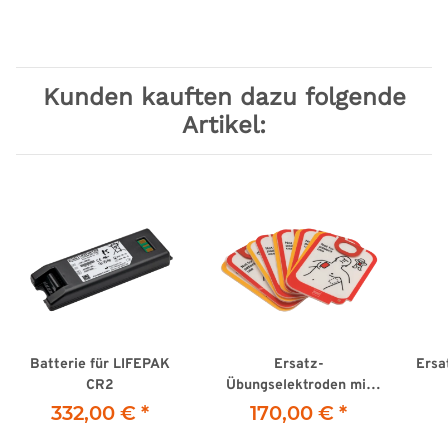
Kunden kauften dazu folgende
Artikel:
Batterie für LIFEPAK
Ersatz-
Ersa
CR2
Übungselektroden mit
Drucksensor für
Schu
332,00 €
*
170,00 €
*
LIFEPAK CR2