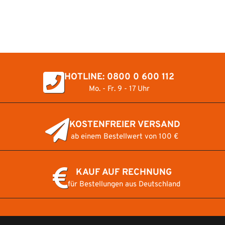
Trainingsgerät
HOTLINE: 0800 0 600 112
Mo. - Fr. 9 - 17 Uhr
KOSTENFREIER VERSAND
ab einem Bestellwert von 100 €
KAUF AUF RECHNUNG
für Bestellungen aus Deutschland