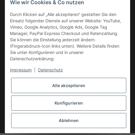
Wie wir Cookies & Co nutzen
Durch Klicken auf „Alle akzeptieren“ gestatten Sie den
Einsatz folgender Dienste auf unserer Website: YouTube,
Vimeo, Google Analytics, Google Ads, Google Tag
Manager, PayPal Express Checkout und Ratenzahlung.
Sie können die Einstellung jederzeit ändern
Offizieller Fachhandel
(Fingerabdruck-Icon links unten). Weitere Details finden
Sie unter
Konfigurieren
und in unserer
Datenschutzerklärung
.
Impressum
|
Datenschutz
Alle akzeptieren
Kundenbewertungen
85
Bewertungen auf ProvenExpert.com
Konfigurieren
* Alle Preise zzgl. gesetzlicher USt. Verkauf nur an Unternehmer,
SIMple medics SHOP
Gewerbetreibende, Freiberufler, Vereine und öffentliche Institutionen. Kein
Ablehnen
Verkauf an Verbraucher i.S.d. § 13 BGB., zzgl.
Versand