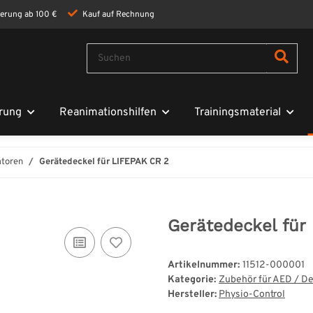
ferung ab 100 €
Kauf auf Rechnung
rung
Reanimationshilfen
Trainingsmaterial
atoren
Gerätedeckel für LIFEPAK CR 2
Gerätedeckel für
Artikelnummer:
11512-000001
Kategorie:
Zubehör für AED / Def
Hersteller:
Physio-Control