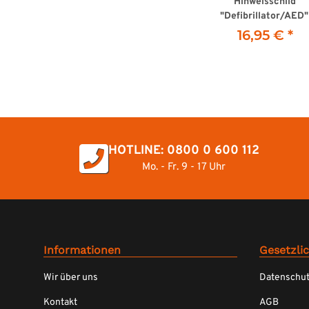
Hinweisschild
"Defibrillator/AED"
flach, mit
16,95 €
*
Richtungspfeil nac
oben
HOTLINE: 0800 0 600 112
Mo. - Fr. 9 - 17 Uhr
Informationen
Gesetzli
Wir über uns
Datenschu
Kontakt
AGB