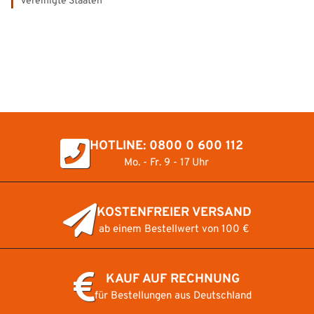
Vereinigte Staaten
HOTLINE: 0800 0 600 112
Mo. - Fr. 9 - 17 Uhr
KOSTENFREIER VERSAND
ab einem Bestellwert von 100 €
KAUF AUF RECHNUNG
für Bestellungen aus Deutschland