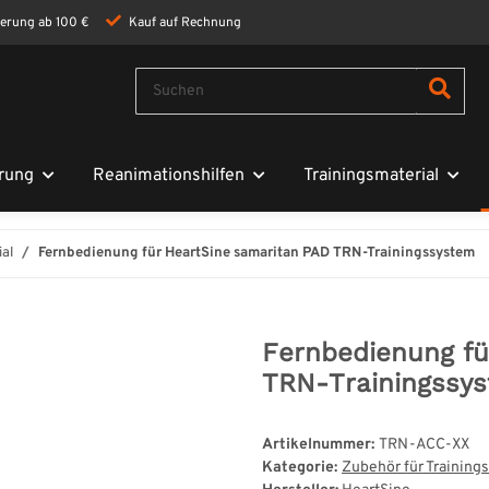
ferung ab 100 €
Kauf auf Rechnung
rung
Reanimationshilfen
Trainingsmaterial
ial
Fernbedienung für HeartSine samaritan PAD TRN-Trainingssystem
Fernbedienung fü
TRN-Trainingssy
Artikelnummer:
TRN-ACC-XX
Kategorie:
Zubehör für Training