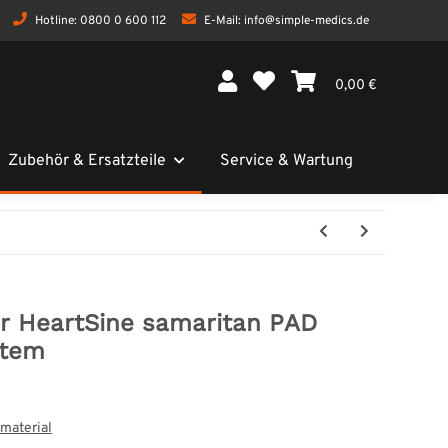
Hotline:
0800 0 600 112
E-Mail:
info@simple-medics.de
0,00 €
Zubehör & Ersatzteile
Service & Wartung
r HeartSine samaritan PAD
stem
smaterial